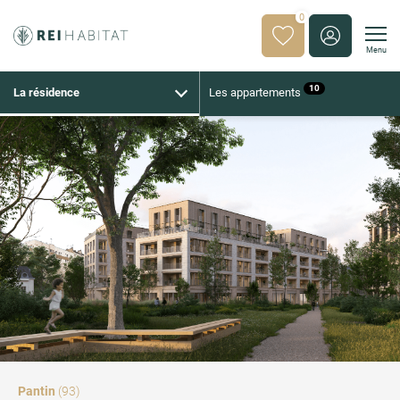
0
Menu
10
La résidence
Les appartements
Pantin
(93)