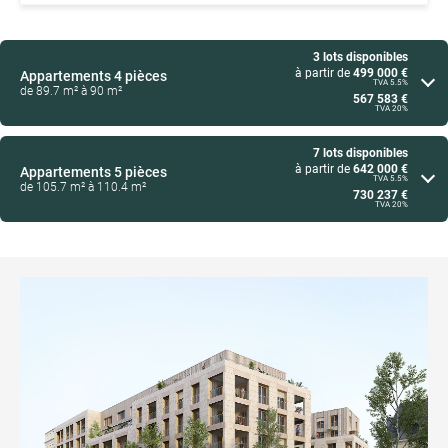
3 lots disponibles
à partir de
499 000 €
Appartements
4 pièces
TVA 5.5%
de 89.7 m² à 90 m²
567 583 €
TVA 20%
7 lots disponibles
à partir de
642 000 €
Appartements
5 pièces
TVA 5.5%
de 105.7 m² à 110.4 m²
730 237 €
TVA 20%